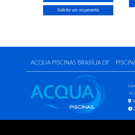
Solicite um orçamento
ACQUA PISCINAS BRASÍLIA DF
PISCIN
Loj
(61
Ru
0