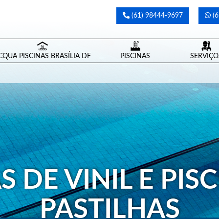
(61) 98444-9697
(6
CQUA PISCINAS BRASÍLIA DF
PISCINAS
SERVIÇO
S DE VINIL E PIS
PASTILHAS