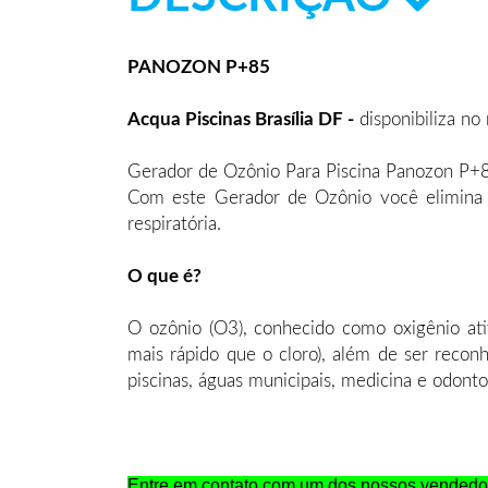
PANOZON P+85
Acqua Piscinas Brasília DF -
disponibiliza no
Gerador de Ozônio Para Piscina Panozon P+
Com este Gerador de Ozônio você elimina os
respiratória.
O que é?
O ozônio (O3), conhecido como oxigênio ativ
mais rápido que o cloro), além de ser reco
piscinas, águas municipais, medicina e odonto
Entre em contato com um dos nossos vendedor