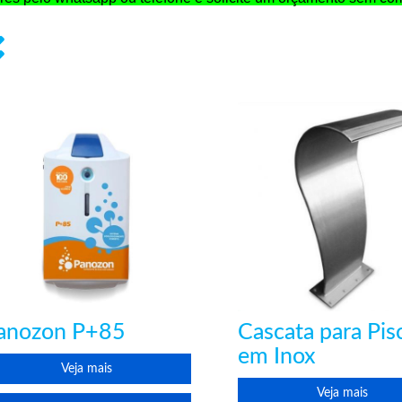
anozon P+85
Cascata para Pis
em Inox
Veja mais
Veja mais