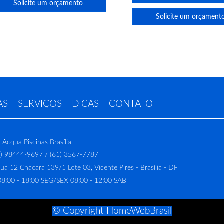
Solicite um orçamento
Solicite um orçament
AS
SERVIÇOS
DICAS
CONTATO
a Acqua Piscinas Brasília
) 98444-9697 / (61) 3567-7787
a 12 Chacara 139/1 Lote 03, Vicente Pires - Brasília - DF
8:00 - 18:00 SEG/SEX 08:00 - 12:00 SAB
© Copyright HomeWebBrasil