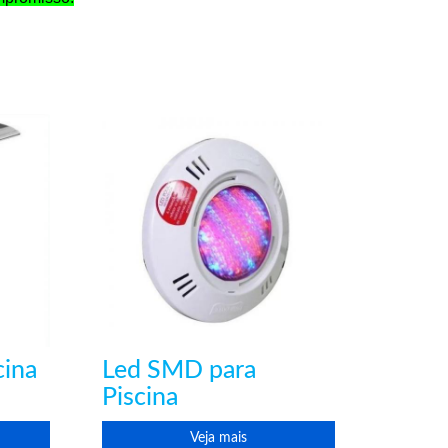
cina
Led SMD para
Piscina
Veja mais