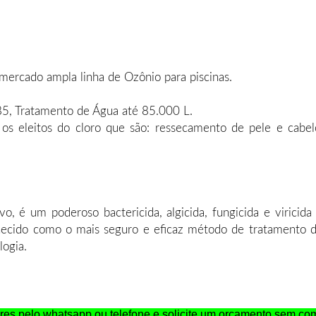
 mercado ampla linha de Ozônio para piscinas.
85, Tratamento de Água até 85.000 L.
 eleitos do cloro que são: ressecamento de pele e cabelos
o, é um poderoso bactericida, algicida, fungicida e viricid
nhecido como o mais seguro e eficaz método de tratamento 
logia.
es pelo whatsapp ou telefone e solicite um orçamento sem co