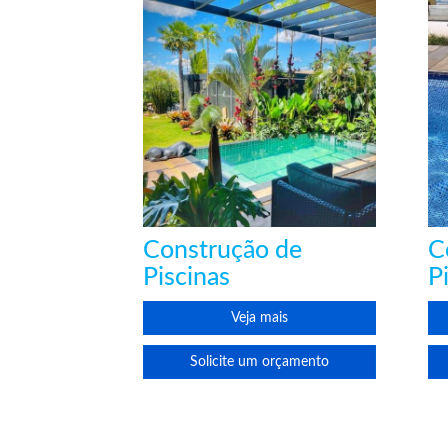
Construção de
C
Piscinas
P
Veja mais
Solicite um orçamento