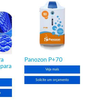
ra
Panozon P+70
 para
Veja mais
Solicite um orçamento
o