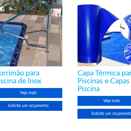
orrimão para
Capa Térmica pa
iscina de Inox
Piscinas e Capas
Piscina
Veja mais
Veja mais
Solicite um orçamento
Solicite um orçament