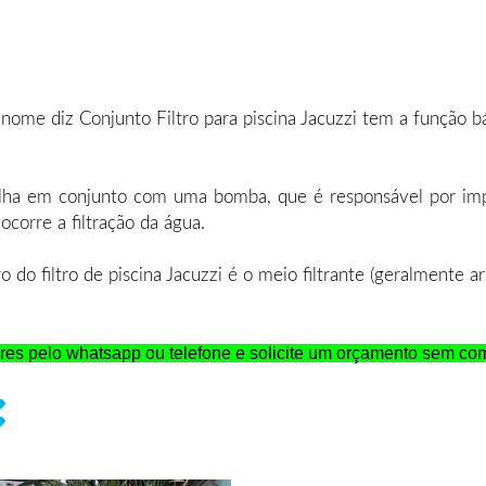
ome diz Conjunto Filtro para piscina Jacuzzi tem a função bá
balha em conjunto com uma bomba, que é responsável por impu
 ocorre a filtração da água.
 do filtro de piscina Jacuzzi é o meio filtrante (geralmente ar
es pelo whatsapp ou telefone e solicite um orçamento sem co