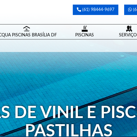
(61) 98444-9697
(6
CQUA PISCINAS BRASÍLIA DF
PISCINAS
SERVIÇO
S DE VINIL E PIS
PASTILHAS